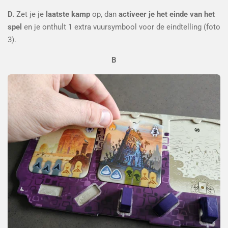
D.
Zet je je
laatste kamp
op, dan
activeer je het einde van het
spel
en je onthult 1 extra vuursymbool voor de eindtelling (foto
3).
B