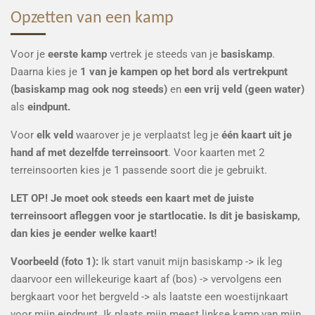
Opzetten van een kamp
Voor je
eerste kamp
vertrek je steeds van je
basiskamp
.
Daarna kies je
1 van je kampen op het bord als vertrekpunt
(basiskamp mag ook nog steeds)
en
een vrij veld (geen water)
als
eindpunt.
Voor
elk veld
waarover je je verplaatst leg je
één kaart uit je
hand af met dezelfde terreinsoort
. Voor kaarten met 2
terreinsoorten kies je 1 passende soort die je gebruikt.
LET OP! Je moet ook steeds een kaart met de juiste
terreinsoort afleggen voor je startlocatie. Is dit je basiskamp,
dan kies je eender welke kaart!
Voorbeeld (foto 1):
Ik start vanuit mijn basiskamp -> ik leg
daarvoor een willekeurige kaart af (bos) -> vervolgens een
bergkaart voor het bergveld -> als laatste een woestijnkaart
voor mijn eindpunt. Ik plaats mijn meest linkse kamp van mijn