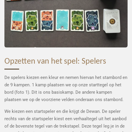
Opzetten van het spel: Spelers
De spelers kiezen een kleur en nemen hiervan het stambord en
de 9 kampen. 1 kamp plaatsen we op onze starttegel op het
bord (foto 1). Dit is ons basiskamp. De andere kampen
plaatsen we op de voorziene velden onderaan ons stambord.
We kiezen een startspeler en die krijgt de Dewan. De speler
rechts van de startspeler kiest een verhaaltegel uit het aanbod
of de bovenste tegel van de trekstapel. Deze tegel leg je in de