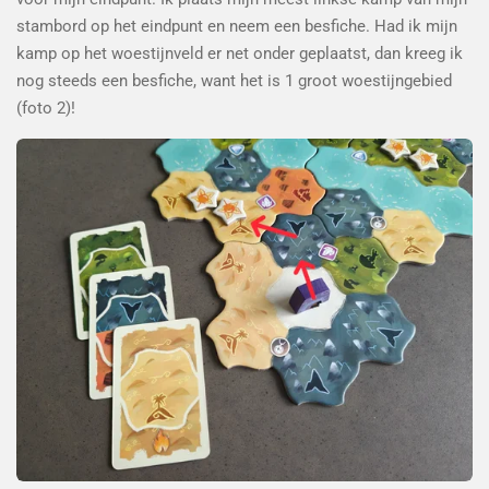
stambord op het eindpunt en neem een besfiche. Had ik mijn
kamp op het woestijnveld er net onder geplaatst, dan kreeg ik
nog steeds een besfiche, want het is 1 groot woestijngebied
(foto 2)!