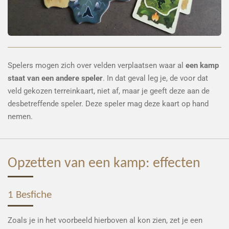
Spelers mogen zich over velden verplaatsen waar al
een kamp
staat van een andere speler
. In dat geval leg je, de voor dat
veld gekozen terreinkaart, niet af, maar je geeft deze aan de
desbetreffende speler. Deze speler mag deze kaart op hand
nemen.
Opzetten van een kamp: effecten
1 Besfiche
Zoals je in het voorbeeld hierboven al kon zien, zet je een