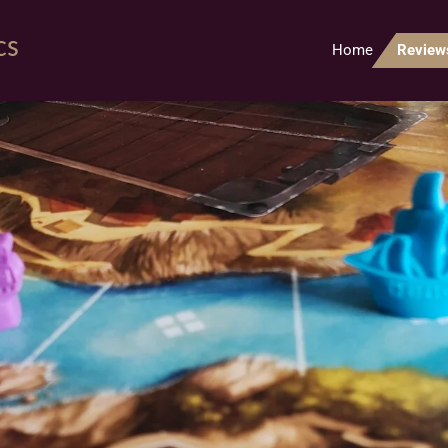
cs
Home
Revie