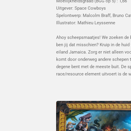
Moeilijkheidsgraad (BGG op 5) : 1,66
Uitgever: Space Cowboys
Spelontwerp: Malcolm Braff, Bruno Ca
Illustrator: Mathieu Leyssenne
Ahoy scheepsmaatjes! We zoeken de be
ben jij dat misschien? Kruip in de huid
eiland Jamaica. Zorg er niet alleen voo
komt door onderweg andere schepen te
degene bent met de meeste buit. De sp
race/resource element uitvoert is de w