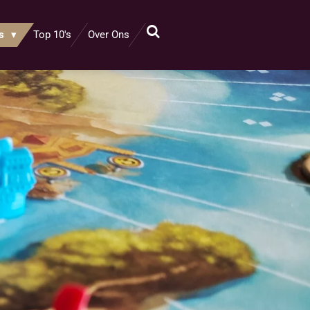
ws
Top 10's
Over Ons